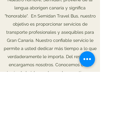
lengua aborigen canaria y significa
"honorable". En Semidan Travel Bus, nuestro
objetivo es proporcionar servicios de
transporte profesionales y asequibles para
Gran Canaria. Nuestro confiable servicio le
permite a usted dedicar más tiempo a lo que
verdaderamente le importa. Del resto nos
encargamos nosotros. Conocemos cada
rincón de la isla, por lo que le garantizamos
que lo único que deberá hacer es relajarse y
dejarnos llevarlo a donde tenga que ir.
Semidan Travel Bus
info@semidan.com